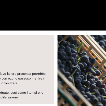
ne dove la loro presenza potrebbe
te con ozono gassoso mentre i
a ozonizzata.
viduate, così come i tempi e le
oliferazione.